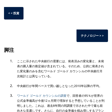
< < 投資
テクノロジー > >
脚注
ここに示された中央銀行の需要には、発表済みの変化量と、未発
表の購入量の推定値が含まれている。そのため、公的に発表され
た変化量のみを含むワールド ゴールド カウンシルの中央銀行月
次統計とは異なっている。
中央銀行が年間ベースで買い越しとなった2010年以降の平均。
ワールド ゴールド カウンシルの調査
で、回答者の95％が世界の
公式金準備高が今後12ヵ月間で増加すると予想していることが判
明しました。これは、過去8年間の同調査で示された中で最も前
向きな見通しです。さらに、自行の金準備を積み増しするプラン