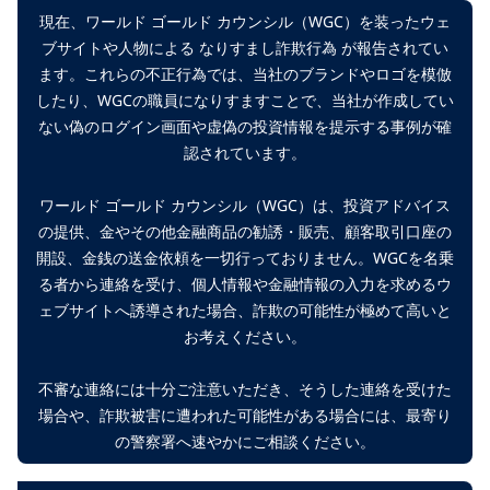
現在、ワールド ゴールド カウンシル（WGC）を装ったウェ
ブサイトや人物による なりすまし詐欺行為 が報告されてい
ます。これらの不正行為では、当社のブランドやロゴを模倣
したり、WGCの職員になりすますことで、当社が作成してい
ない偽のログイン画面や虚偽の投資情報を提示する事例が確
認されています。
ワールド ゴールド カウンシル（WGC）は、投資アドバイス
の提供、金やその他金融商品の勧誘・販売、顧客取引口座の
開設、金銭の送金依頼を一切行っておりません。WGCを名乗
る者から連絡を受け、個人情報や金融情報の入力を求めるウ
ェブサイトへ誘導された場合、詐欺の可能性が極めて高いと
お考えください。
不審な連絡には十分ご注意いただき、そうした連絡を受けた
場合や、詐欺被害に遭われた可能性がある場合には、最寄り
の警察署へ速やかにご相談ください。