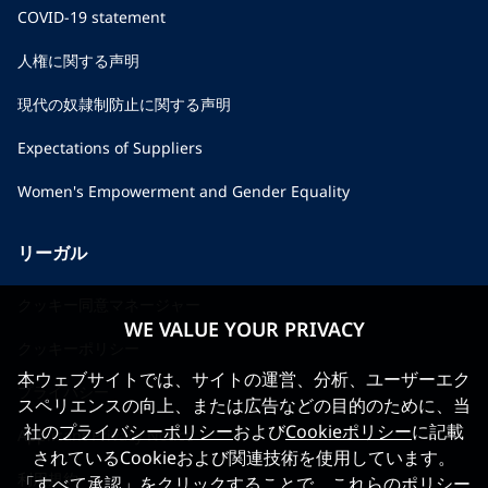
COVID-19 statement
人権に関する声明
現代の奴隷制防止に関する声明
Expectations of Suppliers
Women's Empowerment and Gender Equality
リーガル
クッキー同意マネージャー
WE VALUE YOUR PRIVACY
クッキーポリシー
本ウェブサイトでは、サイトの運営、分析、ユーザーエク
プライバシー
スペリエンスの向上、または広告などの目的のために、当
社の
プライバシーポリシー
および
Cookieポリシー
に記載
Applicant Privacy Notice
されているCookieおよび関連技術を使用しています。
利用規約
「すべて承認」をクリックすることで、これらのポリシー