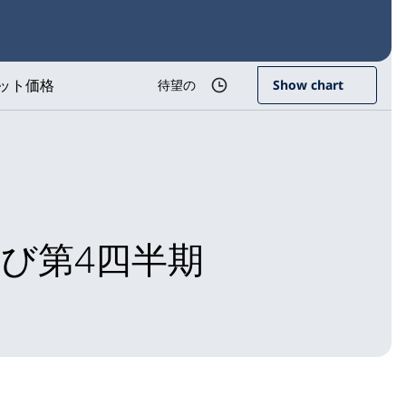
ット価格
待望の
Show chart
び第4四半期