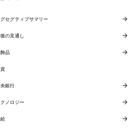
エグセグティブサマリー
今後の見通し
宝飾品
投資
中央銀行
テクノロジー
供給