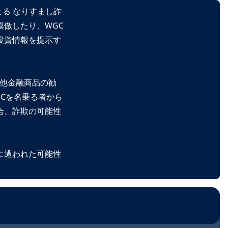
よる なりすまし詐
模倣したり、WGC
投資情報を提示す
の他金融商品の勧
Cを名乗る者から
合、詐欺の可能性
に遭われた可能性