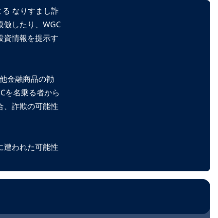
よる なりすまし詐
模倣したり、WGC
投資情報を提示す
の他金融商品の勧
Cを名乗る者から
合、詐欺の可能性
に遭われた可能性