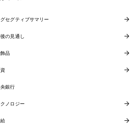
エグセグティブサマリー
今後の見通し
宝飾品
投資
中央銀行
テクノロジー
供給