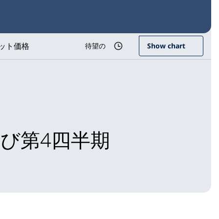
ット価格
待望の
Show chart
び第4四半期